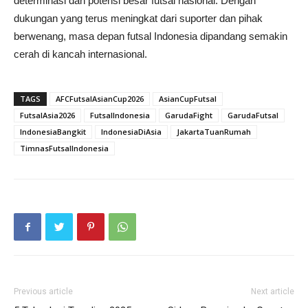
determinasi dan potensi besar futsal nasional. Dengan
dukungan yang terus meningkat dari suporter dan pihak
berwenang, masa depan futsal Indonesia dipandang semakin
cerah di kancah internasional.
TAGS
AFCFutsalAsianCup2026
AsianCupFutsal
FutsalAsia2026
FutsalIndonesia
GarudaFight
GarudaFutsal
IndonesiaBangkit
IndonesiaDiAsia
JakartaTuanRumah
TimnasFutsalIndonesia
Previous article
Next article