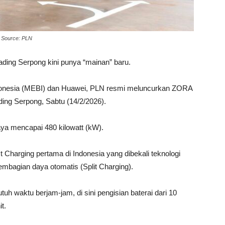
- Source: PLN
 Gading Serpong kini punya “mainan” baru.
ndonesia (MEBI) dan Huawei, PLN resmi meluncurkan ZORA
ng Serpong, Sabtu (14/2/2026).
ya mencapai 480 kilowatt (kW).
t Charging pertama di Indonesia yang dibekali teknologi
embagian daya otomatis (Split Charging).
uh waktu berjam-jam, di sini pengisian baterai dari 10
t.