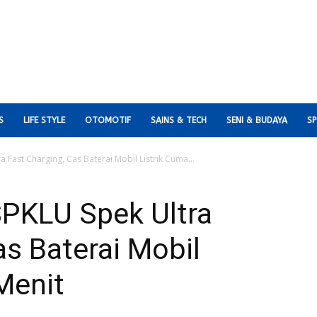
S
LIFE STYLE
OTOMOTIF
SAINS & TECH
SENI & BUDAYA
S
 Fast Charging, Cas Baterai Mobil Listrik Cuma...
PKLU Spek Ultra
as Baterai Mobil
Menit