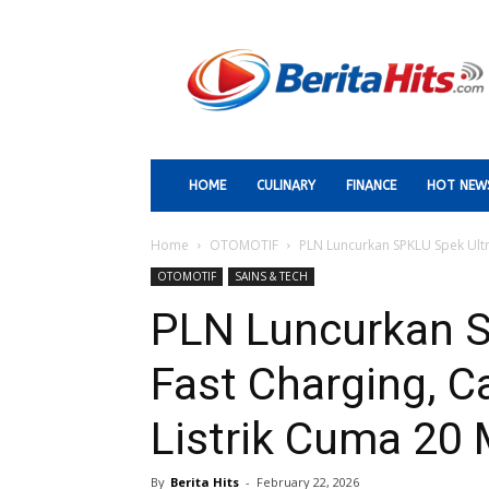
Berita
Paling
Hits
HOME
CULINARY
FINANCE
HOT NEW
Home
OTOMOTIF
PLN Luncurkan SPKLU Spek Ultra
OTOMOTIF
SAINS & TECH
PLN Luncurkan S
Fast Charging, C
Listrik Cuma 20 
By
Berita Hits
-
February 22, 2026