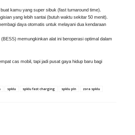
buat kamu yang super sibuk (fast turnaround time).
sian yang lebih santai (butuh waktu sekitar 50 menit).
a membagi daya otomatis untuk melayani dua kendaraan
(BESS) memungkinkan alat ini beroperasi optimal dalam
pat cas mobil, tapi jadi pusat gaya hidup baru bagi
n
spklu
spklu fast charging
spklu pln
zora spklu