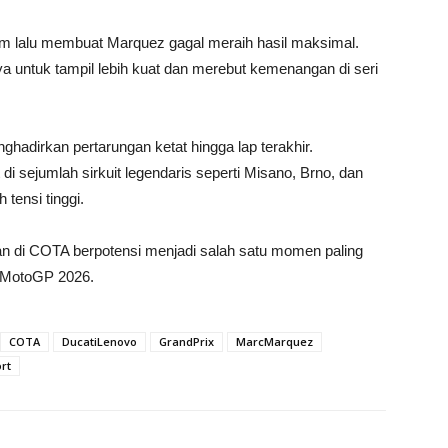
im lalu membuat Marquez gagal meraih hasil maksimal.
 untuk tampil lebih kuat dan merebut kemenangan di seri
ghadirkan pertarungan ketat hingga lap terakhir.
 di sejumlah sirkuit legendaris seperti Misano, Brno, dan
tensi tinggi.
an di COTA berpotensi menjadi salah satu momen paling
a MotoGP 2026.
COTA
DucatiLenovo
GrandPrix
MarcMarquez
rt