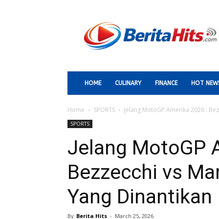
Berita
Paling
Hits
HOME
CULINARY
FINANCE
HOT NEW
Home
SPORTS
Jelang MotoGP Amerika 2026 : Bezz
SPORTS
Jelang MotoGP A
Bezzecchi vs Mar
Yang Dinantikan
By
Berita Hits
-
March 25, 2026