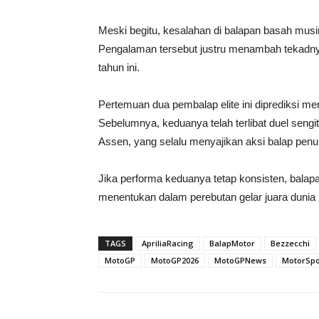
Meski begitu, kesalahan di balapan basah mus
Pengalaman tersebut justru menambah tekadnya
tahun ini.
Pertemuan dua pembalap elite ini diprediksi men
Sebelumnya, keduanya telah terlibat duel sengit
Assen, yang selalu menyajikan aksi balap penuh 
Jika performa keduanya tetap konsisten, balap
menentukan dalam perebutan gelar juara duni
TAGS
ApriliaRacing
BalapMotor
Bezzecchi
MotoGP
MotoGP2026
MotoGPNews
MotorSpo