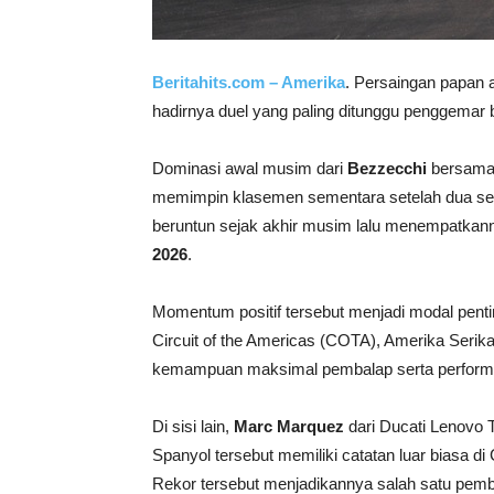
Beritahits.com – Amerika
. Persaingan papa
hadirnya duel yang paling ditunggu penggemar 
Dominasi awal musim dari
Bezzecchi
bersam
memimpin klasemen sementara setelah dua ser
beruntun sejak akhir musim lalu menempatkanny
2026
.
Momentum positif tersebut menjadi modal penti
Circuit of the Americas (COTA), Amerika Serikat
kemampuan maksimal pembalap serta performa 
Di sisi lain,
Marc Marquez
dari
Ducati Lenovo
Spanyol tersebut memiliki catatan luar biasa d
Rekor tersebut menjadikannya salah satu pembal