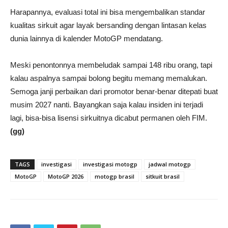
Harapannya, evaluasi total ini bisa mengembalikan standar
kualitas sirkuit agar layak bersanding dengan lintasan kelas
dunia lainnya di kalender MotoGP mendatang.
Meski penontonnya membeludak sampai 148 ribu orang, tapi
kalau aspalnya sampai bolong begitu memang memalukan.
Semoga janji perbaikan dari promotor benar-benar ditepati buat
musim 2027 nanti. Bayangkan saja kalau insiden ini terjadi
lagi, bisa-bisa lisensi sirkuitnya dicabut permanen oleh FIM.
(gg)
TAGS
investigasi
investigasi motogp
jadwal motogp
MotoGP
MotoGP 2026
motogp brasil
sitkuit brasil