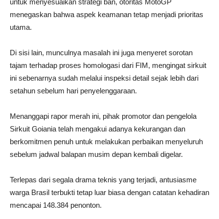
untuk menyesuaikan strategi ban, otoritas MotoGP
menegaskan bahwa aspek keamanan tetap menjadi prioritas
utama.
Di sisi lain, munculnya masalah ini juga menyeret sorotan
tajam terhadap proses homologasi dari FIM, mengingat sirkuit
ini sebenarnya sudah melalui inspeksi detail sejak lebih dari
setahun sebelum hari penyelenggaraan.
Menanggapi rapor merah ini, pihak promotor dan pengelola
Sirkuit Goiania telah mengakui adanya kekurangan dan
berkomitmen penuh untuk melakukan perbaikan menyeluruh
sebelum jadwal balapan musim depan kembali digelar.
Terlepas dari segala drama teknis yang terjadi, antusiasme
warga Brasil terbukti tetap luar biasa dengan catatan kehadiran
mencapai 148.384 penonton.