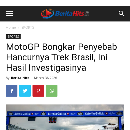
Home
SPORTS
SPORTS
MotoGP Bongkar Penyebab
Hancurnya Trek Brasil, Ini
Hasil Investigasinya
By
Berita Hits
-
March 28, 2026