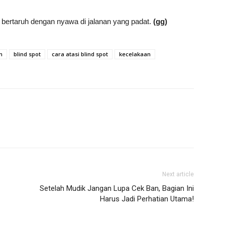
s bertaruh dengan nyawa di jalanan yang padat.
(gg)
n
blind spot
cara atasi blind spot
kecelakaan
Next article
Setelah Mudik Jangan Lupa Cek Ban, Bagian Ini
Harus Jadi Perhatian Utama!