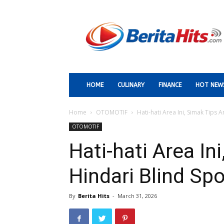
Berita
Paling
Hits
HOME
CULINARY
FINANCE
HOT NEW
Home
OTOMOTIF
Hati-hati Area Ini, Simak Tips
OTOMOTIF
Hati-hati Area I
Hindari Blind Sp
By
Berita Hits
-
March 31, 2026