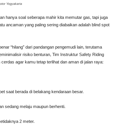
Motor Yogyakarta
n hanya soal seberapa mahir kita memutar gas, tapi juga
atu ancaman yang paling sering diabaikan adalah blind spot
benar “hilang” dari pandangan pengemudi lain, terutama
inimalisir risiko benturan, Tim Instruktur Safety Riding
erdas agar kamu tetap terlihat dan aman di jalan raya:
pet saat berada di belakang kendaraan besar.
aan sedang melaju maupun berhenti.
tidaknya 2 meter.