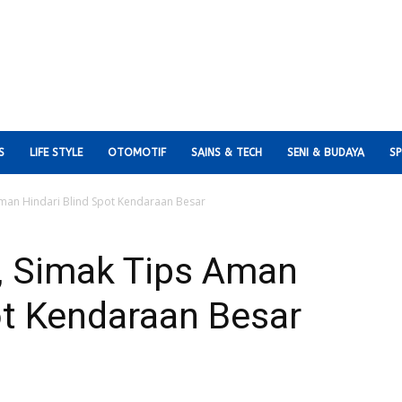
S
LIFE STYLE
OTOMOTIF
SAINS & TECH
SENI & BUDAYA
S
 Aman Hindari Blind Spot Kendaraan Besar
ni, Simak Tips Aman
ot Kendaraan Besar