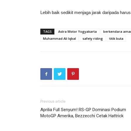
Lebih baik sedikit menjaga jarak daripada haru
TAGS
Astra Motor Yogyakarta
berkendara ama
Muhammad Ali Iqbal
safety riding
titik buta
Previous article
Aprilia Full Senyum! RS-GP Dominasi Podium
MotoGP Amerika, Bezzecchi Cetak Hattrick