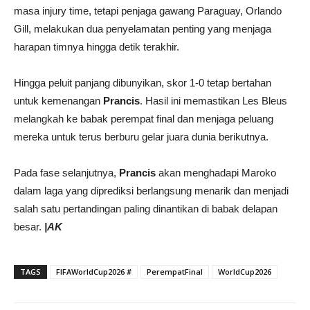
masa injury time, tetapi penjaga gawang Paraguay, Orlando
Gill, melakukan dua penyelamatan penting yang menjaga
harapan timnya hingga detik terakhir.
Hingga peluit panjang dibunyikan, skor 1-0 tetap bertahan
untuk kemenangan
Prancis
. Hasil ini memastikan Les Bleus
melangkah ke babak perempat final dan menjaga peluang
mereka untuk terus berburu gelar juara dunia berikutnya.
Pada fase selanjutnya,
Prancis
akan menghadapi Maroko
dalam laga yang diprediksi berlangsung menarik dan menjadi
salah satu pertandingan paling dinantikan di babak delapan
besar.
|AK
TAGS
FIFAWorldCup2026 #
PerempatFinal
WorldCup2026