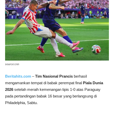
source:cnn
Beritahits.com
–
Tim Nasional Prancis
berhasil
mengamankan tempat di babak perempat final
Piala Dunia
2026
setelah meraih kemenangan tipis 1-0 atas Paraguay
pada pertandingan babak 16 besar yang berlangsung di
Philadelphia, Sabtu.