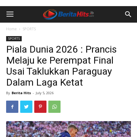
Home
SPORTS
SPORTS
Piala Dunia 2026 : Prancis
Melaju ke Perempat Final
Usai Taklukkan Paraguay
Dalam Laga Ketat
By
Berita Hits
-
July 5, 2026