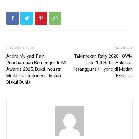
Previous article
Next article
Andre Mulyadi Raih
Taklimakan Rally 2026 : GWM
Penghargaan Bergengsi di IMI
Tank 700 Hi4-T Buktikan
Awards 2025, Bukti Industri
Ketangguhan Hybrid di Medan
Modifikasi Indonesia Makin
Ekstrem
Diakui Dunia