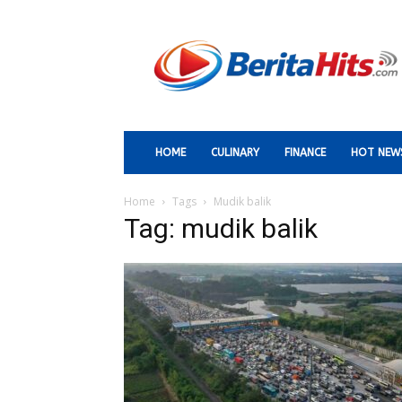
Berita
Paling
Hits
HOME
CULINARY
FINANCE
HOT NEW
Home
Tags
Mudik balik
Tag: mudik balik