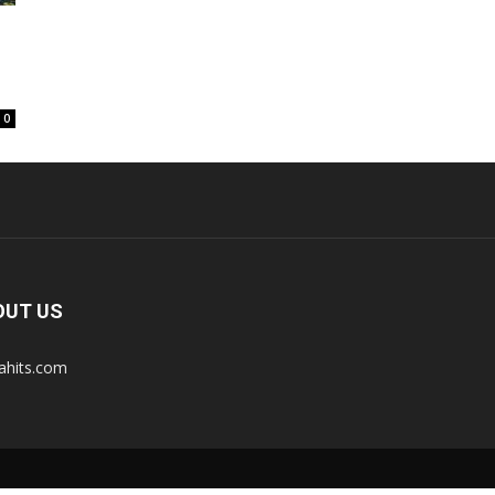
i
0
OUT US
tahits.com