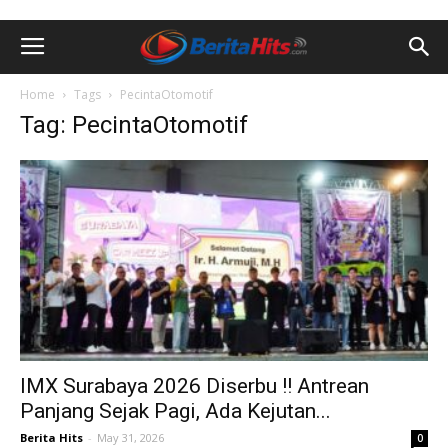
Home
Tags
PecintaOtomotif
Tag: PecintaOtomotif
IMX Surabaya 2026 Diserbu !! Antrean
Panjang Sejak Pagi, Ada Kejutan...
Berita Hits
-
May 31, 2026
0