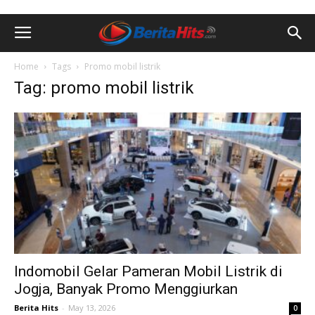
Home
Tags
Promo mobil listrik
Tag: promo mobil listrik
Indomobil Gelar Pameran Mobil Listrik di
Jogja, Banyak Promo Menggiurkan
Berita Hits
-
May 13, 2026
0