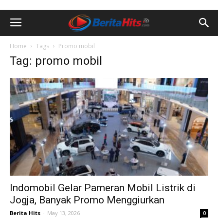
Home
Tags
Promo mobil
Tag: promo mobil
Indomobil Gelar Pameran Mobil Listrik di
Jogja, Banyak Promo Menggiurkan
Berita Hits
-
May 13, 2026
0