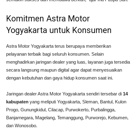
Komitmen
Astra
Motor
Yogyakarta
untuk
Konsumen
Astra Motor Yogyakarta
terus
berupaya
memberikan
pelayanan
terbaik
bagi
seluruh
konsumen.
Selain
menghadirkan
jaringan
dealer
yang
luas,
layanan
juga
tersedia
secara
langsung
maupun
digital
agar
dapat
menyesuaikan
dengan
kebutuhan
dan
gaya
hidup
konsumen
saat
ini.
Jaringan
dealer
Astra
Motor
Yogyakarta
sendiri
tersebar
di
14
kabupaten
yang
meliputi
Yogyakarta,
Sleman,
Bantul,
Kulon
Progo,
Gunungkidul,
Cilacap,
Purwokerto,
Purbalingga,
Banjarnegara,
Magelang,
Temanggung,
Purworejo,
Kebumen,
dan
Wonosobo.