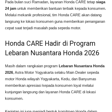
Pada
bulan
suci
Ramadan,
layanan
Honda
CARE
tetap
siaga
24
jam
untuk
memberikan
bantuan
terbaik
kepada
konsumen.
Melalui
mekanik
profesional,
tim
Honda
CARE
akan
datang
langsung
ke
lokasi
konsumen
guna
memberikan
penanganan
cepat
saat
terjadi
masalah
pada
sepeda
motor.
Honda
CARE
Hadir
di
Program
Lebaran
Nusantara
Honda
2026
Masih
dalam
rangkaian
program
Lebaran Nusantara Honda
2026
,
Astra Motor Yogyakarta
selaku
Main
Dealer
sepeda
motor
Honda
wilayah
Yogyakarta,
Kedu,
dan
Banyumas
memberikan
apresiasi
kepada
konsumen
loyal
melalui
kunjungan
langsung
dan
layanan
Honda
CARE
di
lokasi
konsumen.
Kegiatan
ini
juga
menjadi
bentuk
komitmen
Honda
dalam