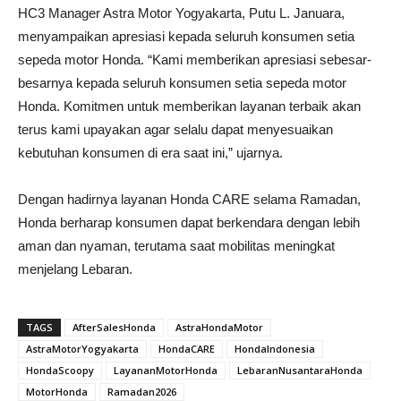
HC3
Manager
Astra
Motor
Yogyakarta,
Putu
L.
Januara,
menyampaikan
apresiasi
kepada
seluruh
konsumen
setia
sepeda
motor
Honda.
“
Kami
memberikan
apresiasi
sebesar-
besarnya
kepada
seluruh
konsumen
setia
sepeda
motor
Honda.
Komitmen
untuk
memberikan
layanan
terbaik
akan
terus
kami
upayakan
agar
selalu
dapat
menyesuaikan
kebutuhan
konsumen
di
era
saat
ini,”
ujarnya.
Dengan
hadirnya
layanan
Honda
CARE
selama
Ramadan,
Honda
berharap
konsumen
dapat
berkendara
dengan
lebih
aman
dan
nyaman,
terutama
saat
mobilitas
meningkat
menjelang
Lebaran.
TAGS
AfterSalesHonda
AstraHondaMotor
AstraMotorYogyakarta
HondaCARE
HondaIndonesia
HondaScoopy
LayananMotorHonda
LebaranNusantaraHonda
MotorHonda
Ramadan2026