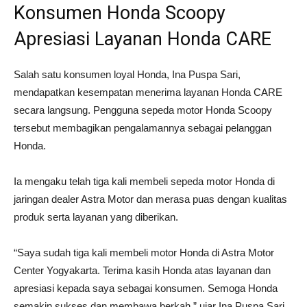
Konsumen
Honda
Scoopy
Apresiasi
Layanan
Honda
CARE
Salah
satu
konsumen
loyal
Honda,
Ina
Puspa
Sari,
mendapatkan
kesempatan
menerima
layanan
Honda
CARE
secara
langsung.
Pengguna
sepeda
motor
Honda Scoopy
tersebut
membagikan
pengalamannya
sebagai
pelanggan
Honda.
Ia
mengaku
telah
tiga
kali
membeli
sepeda
motor
Honda
di
jaringan
dealer
Astra
Motor
dan
merasa
puas
dengan
kualitas
produk
serta
layanan
yang
diberikan.
“
Saya
sudah
tiga
kali
membeli
motor
Honda
di
Astra
Motor
Center
Yogyakarta.
Terima
kasih
Honda
atas
layanan
dan
apresiasi
kepada
saya
sebagai
konsumen.
Semoga
Honda
semakin
sukses
dan
membawa
berkah,”
ujar
Ina
Puspa
Sari.