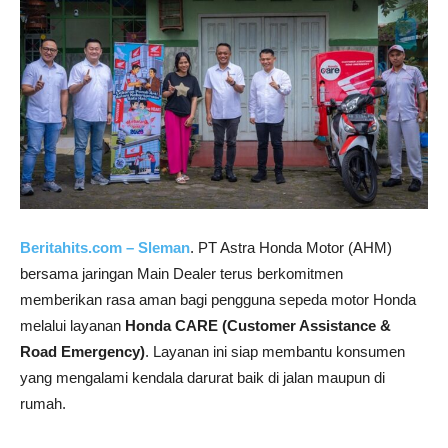
Beritahits.com – Sleman
.
PT Astra Honda Motor
(
AHM)
bersama
jaringan
Main
Dealer
terus
berkomitmen
memberikan
rasa
aman
bagi
pengguna
sepeda
motor
Honda
melalui
layanan
Honda
CARE (
Customer
Assistance &
Road
Emergency)
.
Layanan
ini
siap
membantu
konsumen
yang
mengalami
kendala
darurat
baik
di
jalan
maupun
di
rumah.