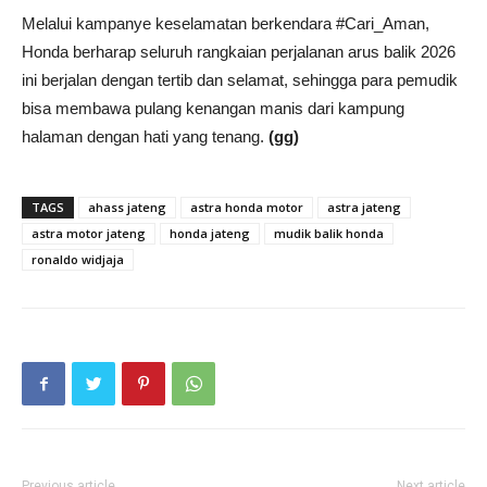
Melalui kampanye keselamatan berkendara #Cari_Aman,
Honda berharap seluruh rangkaian perjalanan arus balik 2026
ini berjalan dengan tertib dan selamat, sehingga para pemudik
bisa membawa pulang kenangan manis dari kampung
halaman dengan hati yang tenang.
(gg)
TAGS
ahass jateng
astra honda motor
astra jateng
astra motor jateng
honda jateng
mudik balik honda
ronaldo widjaja
Previous article
Next article