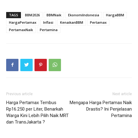
TAGS
BBM2026
BBMNaik
EkonomiIndonesia
HargaBBM
HargaPertamax
Inflasi
KenaikanBBM
Pertamax
PertamaxNaik
Pertamina
Previous article
Next article
Harga Pertamax Tembus
Mengapa Harga Pertamax Naik
Rp16.250 per Liter, Benarkah
Drastis? Ini Penjelasan
Warga Kini Lebih Pilih Naik MRT
Pertamina
dan TransJakarta ?