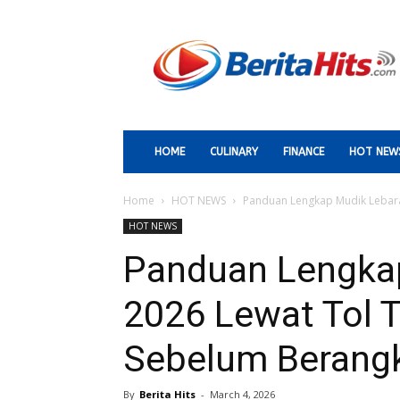
Berita
Paling
Hits
HOME
CULINARY
FINANCE
HOT NEW
Home
HOT NEWS
Panduan Lengkap Mudik Lebara
HOT NEWS
Panduan Lengka
2026 Lewat Tol T
Sebelum Berang
By
Berita Hits
-
March 4, 2026