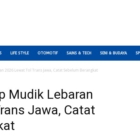
S
LIFE STYLE
OTOMOTIF
SAINS & TECH
SENI & BUDAYA
S
n 2026 Lewat Tol Trans Jawa, Catat Sebelum Berangkat
p Mudik Lebaran
rans Jawa, Catat
kat