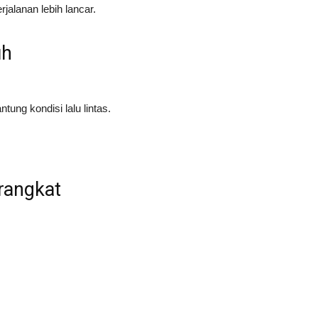
jalanan lebih lancar.
uh
ung kondisi lalu lintas.
rangkat