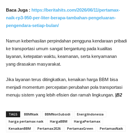
Baca Juga :
https://beritahits.com/2026/06/11/pertamax-
naik-rp3-950-per-liter-berapa-tambahan-pengeluaran-
pengendara-setiap-bulan/
Namun keberhasilan perpindahan pengguna kendaraan pribadi
ke transportasi umum sangat bergantung pada kualitas
layanan, ketepatan waktu, keamanan, serta kenyamanan
yang dirasakan masyarakat.
Jika layanan terus ditingkatkan, kenaikan harga BBM bisa
menjadi momentum percepatan perubahan pola transportasi
menuju sistem yang lebih efisien dan ramah lingkungan.
|B2
TAGS
BBMNaik
BBMNonSubsidi
EnergiIndonesia
harga pertamax naik
HargaBBM
HargaPertamax
KenaikanBBM
Pertamax2026
PertamaxGreen
PertamaxNaik